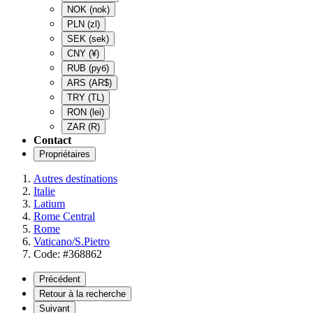
NOK
(nok)
PLN
(zl)
SEK
(sek)
CNY
(¥)
RUB
(руб)
ARS
(AR$)
TRY
(TL)
RON
(lei)
ZAR
(R)
Contact
Propriétaires
Autres destinations
Italie
Latium
Rome Central
Rome
Vaticano/S.Pietro
Code: #368862
Précédent
Retour à la recherche
Suivant