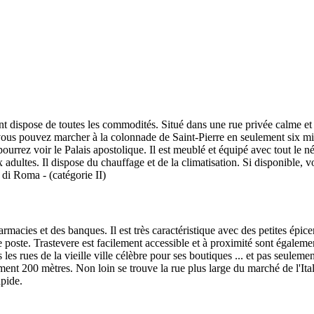
dispose de toutes les commodités. Situé dans une rue privée calme et sû
là, vous pouvez marcher à la colonnade de Saint-Pierre en seulement six m
ourrez voir le Palais apostolique. Il est meublé et équipé avec tout le n
x adultes. Il dispose du chauffage et de la climatisation. Si disponible,
 Roma - (catégorie II)
macies et des banques. Il est très caractéristique avec des petites épice
 de poste. Trastevere est facilement accessible et à proximité sont égalem
es rues de la vieille ville célèbre pour ses boutiques ... et pas seule
ment 200 mètres. Non loin se trouve la rue plus large du marché de l'Itali
apide.