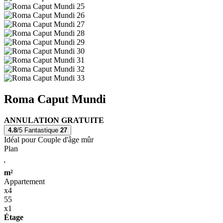
Roma Caput Mundi
ANNULATION GRATUITE
4.8
/5
Fantastique
27
Idéal pour Couple d'âge mûr
Plan
'
m²
Appartement
x4
55
x1
Étage