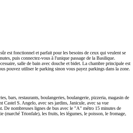
r est fonctionnel et parfait pour les besoins de ceux qui veulent se
inutes, puis connectez-vous à l'unique passage de la Basilique.
écessaire, salle de bain avec douche et bidet. La chambre principale est
 vous pouvez utiliser le parking sinon vous payez parkings dans la zone.
ries, bars, restaurants, boulangeries, boulangerie, pizzeria, magasin de
ent Castel S. Angelo, avec ses jardins, Janicule, avec sa vue
ment. De nombreuses lignes de bus avec le "A" métro 15 minutes de
e (marché Trionfale), les fruits, les légumes, le poisson, le fromage,