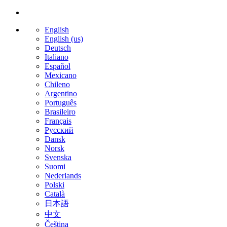
English
English (us)
Deutsch
Italiano
Español
Mexicano
Chileno
Argentino
Português
Brasileiro
Français
Русский
Dansk
Norsk
Svenska
Suomi
Nederlands
Polski
Català
日本語
中文
Čeština