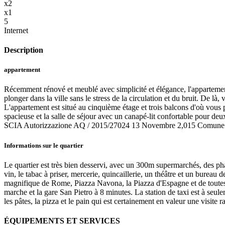
x2
x1
5
Internet
Description
appartement
Récemment rénové et meublé avec simplicité et élégance, l'appartement 
plonger dans la ville sans le stress de la circulation et du bruit. De 
L'appartement est situé au cinquième étage et trois balcons d'où vous p
spacieuse et la salle de séjour avec un canapé-lit confortable pour deu
SCIA Autorizzazione AQ / 2015/27024 13 Novembre 2,015 Comune di
Informations sur le quartier
Le quartier est très bien desservi, avec un 300m supermarchés, des phar
vin, le tabac à priser, mercerie, quincaillerie, un théâtre et un bureau
magnifique de Rome, Piazza Navona, la Piazza d'Espagne et de toutes l
marche et la gare San Pietro à 8 minutes. La station de taxi est à seule
les pâtes, la pizza et le pain qui est certainement en valeur une visite r
ÉQUIPEMENTS ET SERVICES