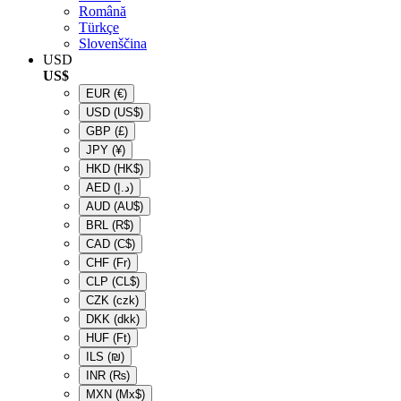
Română
Türkçe
Slovenščina
USD
US$
EUR
(€)
USD
(US$)
GBP
(£)
JPY
(¥)
HKD
(HK$)
AED
(د.إ)
AUD
(AU$)
BRL
(R$)
CAD
(C$)
CHF
(Fr)
CLP
(CL$)
CZK
(czk)
DKK
(dkk)
HUF
(Ft)
ILS
(₪)
INR
(₨)
MXN
(Mx$)