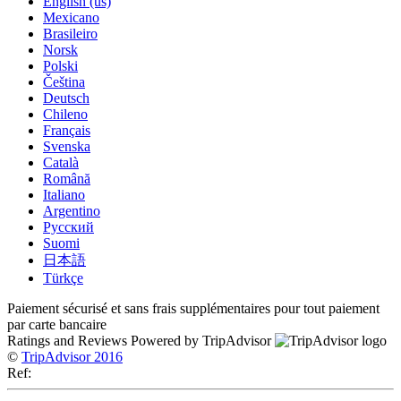
English (us)
Mexicano
Brasileiro
Norsk
Polski
Čeština
Deutsch
Chileno
Français
Svenska
Català
Română
Italiano
Argentino
Русский
Suomi
日本語
Türkçe
Paiement sécurisé et sans frais supplémentaires pour tout paiement
par carte bancaire
Ratings and Reviews Powered by TripAdvisor
©
TripAdvisor 2016
Ref: