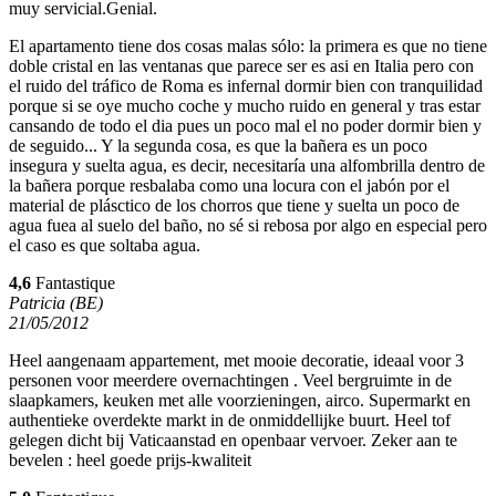
muy servicial.Genial.
El apartamento tiene dos cosas malas sólo: la primera es que no tiene
doble cristal en las ventanas que parece ser es asi en Italia pero con
el ruido del tráfico de Roma es infernal dormir bien con tranquilidad
porque si se oye mucho coche y mucho ruido en general y tras estar
cansando de todo el dia pues un poco mal el no poder dormir bien y
de seguido... Y la segunda cosa, es que la bañera es un poco
insegura y suelta agua, es decir, necesitaría una alfombrilla dentro de
la bañera porque resbalaba como una locura con el jabón por el
material de plásctico de los chorros que tiene y suelta un poco de
agua fuea al suelo del baño, no sé si rebosa por algo en especial pero
el caso es que soltaba agua.
4,6
Fantastique
Patricia (BE)
21/05/2012
Heel aangenaam appartement, met mooie decoratie, ideaal voor 3
personen voor meerdere overnachtingen . Veel bergruimte in de
slaapkamers, keuken met alle voorzieningen, airco. Supermarkt en
authentieke overdekte markt in de onmiddellijke buurt. Heel tof
gelegen dicht bij Vaticaanstad en openbaar vervoer. Zeker aan te
bevelen : heel goede prijs-kwaliteit