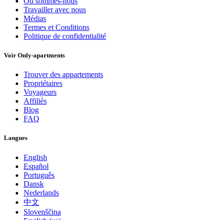
Où sommes-nous
Travailler avec nous
Médias
Termes et Conditions
Politique de confidentialité
Voir Only-apartments
Trouver des appartements
Propriétaires
Voyageurs
Affiliés
Blog
FAQ
Langues
English
Español
Português
Dansk
Nederlands
中文
Slovenščina