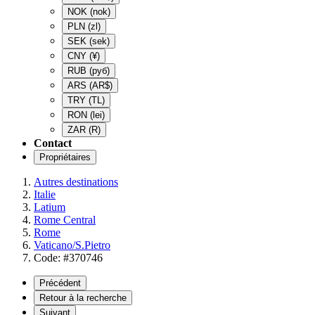
NOK
(nok)
PLN
(zl)
SEK
(sek)
CNY
(¥)
RUB
(руб)
ARS
(AR$)
TRY
(TL)
RON
(lei)
ZAR
(R)
Contact
Propriétaires
Autres destinations
Italie
Latium
Rome Central
Rome
Vaticano/S.Pietro
Code: #370746
Précédent
Retour à la recherche
Suivant