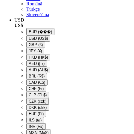
Română
Türkçe
Slovenščina
USD
US$
EUR
(���)
USD
(US$)
GBP
(£)
JPY
(¥)
HKD
(HK$)
AED
(د.إ)
AUD
(AU$)
BRL
(R$)
CAD
(C$)
CHF
(Fr)
CLP
(CL$)
CZK
(czk)
DKK
(dkk)
HUF
(Ft)
ILS
(₪)
INR
(₨)
MXN
(Mx$)