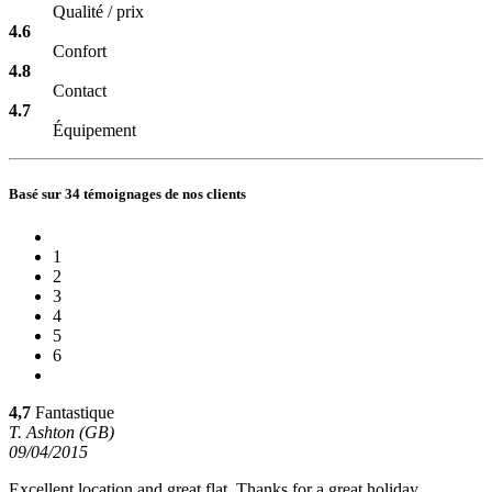
Qualité / prix
4.6
Confort
4.8
Contact
4.7
Équipement
Basé sur 34 témoignages de nos clients
1
2
3
4
5
6
4,7
Fantastique
T. Ashton (GB)
09/04/2015
Excellent location and great flat. Thanks for a great holiday.