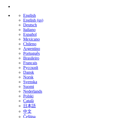
English
English (us)
Deutsch
Italiano
Español
Mexicano
Chileno
Argentino
Português
Brasileiro
Français
Русский
Dansk
Norsk
Svenska
Suomi
Nederlands
Polski
Català
日本語
中文
Čeština