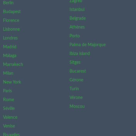
Zagreb
Berlin
Istanbul
Budapest
Belgrade
Florence
Athènes
Lisbonne
Porto
Londres
Palma de Majorque
Madrid
Ibiza island
Málaga
Sitges
Marrakech
Bucarest
Milan
Gérone
New York
Turin
Paris
Vérone
Rome
Moscou
Séville
Valence
Venise
Bruxelles